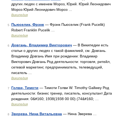
других людях с именем Мороз, Юрий. Юрий Леонидович
Мороз Юрий Леонидович Мороз …
Википедия
Пьюселик, Фрэнк
— Фрэнк Пьюселик (Frank Pucelik)
5
Robert Franklin Pucelik …
Википедия
Довгань, Владимир Викторович
— В Википедии есть
6
статьи о других людях с такой фамилией, см. Довгань.
Владимир Довгань Имя при рождении: Владимир
Викторович Довгань Род деятельности: торговля, ритейл,
сетевой маркетинг, предприниматель, телеведущий,
писатель …
Википедия
Голви, Тимоти
— Тимоти Голви W. Timothy Gallwey Род
7
деятельности: бизнес тренер, писатель, консультант Дата
рождения: 0&#160; 1938(1938 00 00) (74&#160; …
Википедия
Зверева, Нина Витальевна
— Нина Зверева …
8