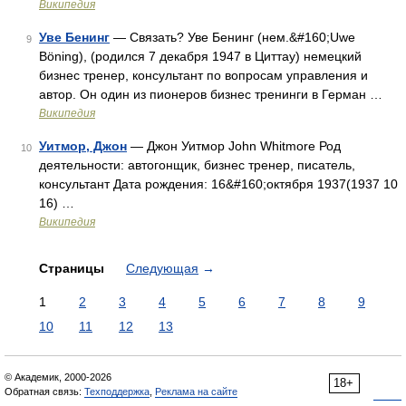
Википедия
Уве Бенинг
— Связать? Уве Бенинг (нем.&#160;Uwe
9
Böning), (родился 7 декабря 1947 в Циттау) немецкий
бизнес тренер, консультант по вопросам управления и
автор. Он один из пионеров бизнес тренинги в Герман …
Википедия
Уитмор, Джон
— Джон Уитмор John Whitmore Род
10
деятельности: автогонщик, бизнес тренер, писатель,
консультант Дата рождения: 16&#160;октября 1937(1937 10
16) …
Википедия
Страницы
Следующая
→
1
2
3
4
5
6
7
8
9
10
11
12
13
© Академик, 2000-2026
18+
Обратная связь:
Техподдержка
,
Реклама на сайте